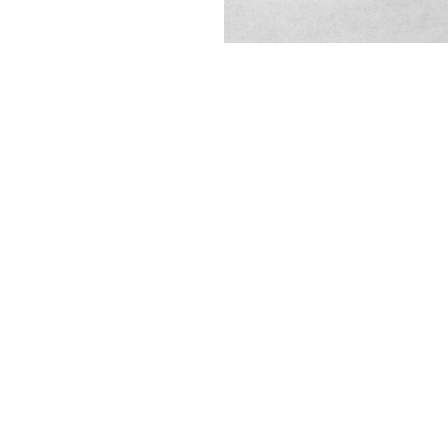
sulle colline
bella valle
a
hiarata
ienza,
solo pochi
oschi e tra le
 i migliori in Toscana e