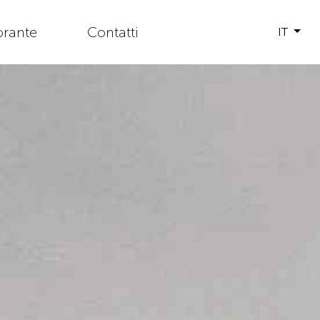
orante
Contatti
IT